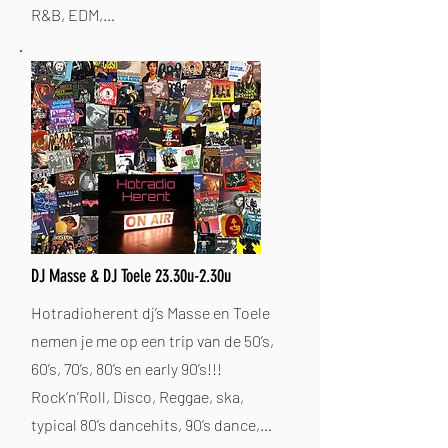
R&B, EDM,…
DJ Masse & DJ Toele 23.30u-2.30u
Hotradioherent dj’s Masse en Toele
nemen je me op een trip van de 50’s,
60’s, 70’s, 80’s en early 90’s!!!
Rock’n’Roll, Disco, Reggae, ska,
typical 80’s dancehits, 90’s dance,…