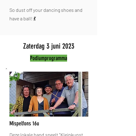
So dust off your dancing shoes and
have a ball! 💃
Zaterdag 3 juni 2023
Podiumprogramma
Mispelfons 16u
Deze lokale band speelt "Kleinkunst