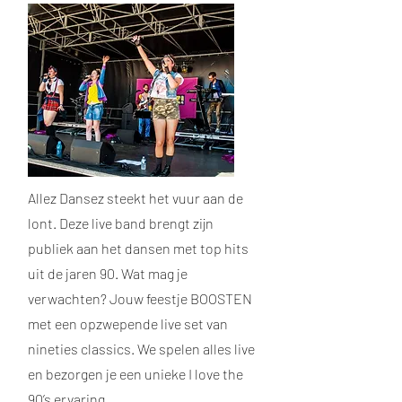
Allez Dansez steekt het vuur aan de
lont. Deze live band brengt zijn
publiek aan het dansen met top hits
uit de jaren 90. Wat mag je
verwachten? Jouw feestje BOOSTEN
met een opzwepende live set van
nineties classics. We spelen alles live
en bezorgen je een unieke I love the
90’s ervaring.